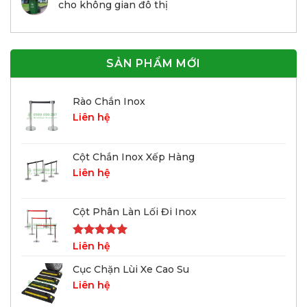
cho không gian đô thị
SẢN PHẨM MỚI
Rào Chắn Inox
Liên hệ
Cột Chắn Inox Xếp Hàng
Liên hệ
Cột Phân Làn Lối Đi Inox
Được xếp
Liên hệ
hạng
5.00
5 sao
Cục Chặn Lùi Xe Cao Su
Liên hệ