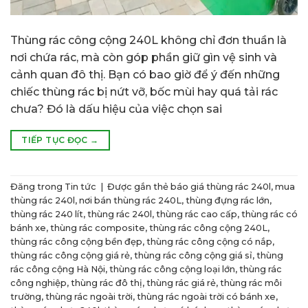
Thùng rác công cộng 240L không chỉ đơn thuần là
nơi chứa rác, mà còn góp phần giữ gìn vệ sinh và
cảnh quan đô thị. Bạn có bao giờ để ý đến những
chiếc thùng rác bị nứt vỡ, bốc mùi hay quá tải rác
chưa? Đó là dấu hiệu của việc chọn sai
TIẾP TỤC ĐỌC
→
Đăng trong
Tin tức
|
Được gắn thẻ
báo giá thùng rác 240l
,
mua
thùng rác 240l
,
nơi bán thùng rác 240L
,
thùng đựng rác lớn
,
thùng rác 240 lít
,
thùng rác 240l
,
thùng rác cao cấp
,
thùng rác có
bánh xe
,
thùng rác composite
,
thùng rác công cộng 240L
,
thùng rác công cộng bền đẹp
,
thùng rác công cộng có nắp
,
thùng rác công cộng giá rẻ
,
thùng rác công cộng giá sỉ
,
thùng
rác công cộng Hà Nội
,
thùng rác công cộng loại lớn
,
thùng rác
công nghiệp
,
thùng rác đô thị
,
thùng rác giá rẻ
,
thùng rác môi
trường
,
thùng rác ngoài trời
,
thùng rác ngoài trời có bánh xe
,