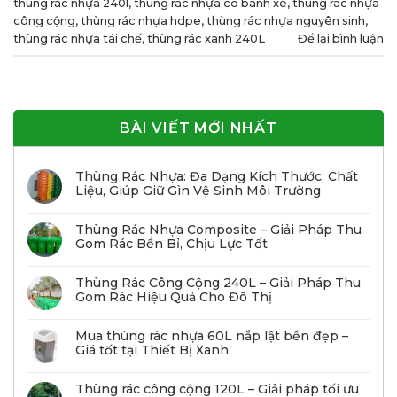
thùng rác nhựa 240l
,
thùng rác nhựa có bánh xe
,
thùng rác nhựa
công cộng
,
thùng rác nhựa hdpe
,
thùng rác nhựa nguyên sinh
,
thùng rác nhựa tái chế
,
thùng rác xanh 240L
Để lại bình luận
BÀI VIẾT MỚI NHẤT
Thùng Rác Nhựa: Đa Dạng Kích Thước, Chất
Liệu, Giúp Giữ Gìn Vệ Sinh Môi Trường
Thùng Rác Nhựa Composite – Giải Pháp Thu
Gom Rác Bền Bỉ, Chịu Lực Tốt
Thùng Rác Công Cộng 240L – Giải Pháp Thu
Gom Rác Hiệu Quả Cho Đô Thị
Mua thùng rác nhựa 60L nắp lật bền đẹp –
Giá tốt tại Thiết Bị Xanh
Thùng rác công cộng 120L – Giải pháp tối ưu