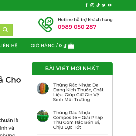
Hotline hỗ trợ khách hàng
0989 050 287
LIÊN HỆ
GIỎ HÀNG /
0
₫
BÀI VIẾT MỚI NHẤT
ả Cho
Thùng Rác Nhựa: Đa
Dạng Kích Thước, Chất
Liệu, Giúp Giữ Gìn Vệ
Sinh Môi Trường
Thùng Rác Nhựa
Composite – Giải Pháp
thuần là
Thu Gom Rác Bền Bỉ,
Chịu Lực Tốt
inh và
n những