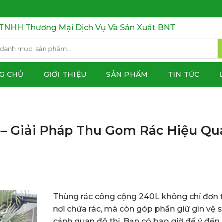
TNHH Thương Mại Dịch Vụ Và Sản Xuất BNT
G CHỦ
GIỚI THIỆU
SẢN PHẨM
TIN TỨC
– Giải Pháp Thu Gom Rác Hiệu Qu
Thùng rác công cộng 240L không chỉ đơn 
nơi chứa rác, mà còn góp phần giữ gìn vệ s
cảnh quan đô thị. Bạn có bao giờ để ý đế