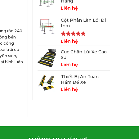
Hàng
Liên hệ
Cột Phân Làn Lối Đi
Inox
ùng rác 240
cộng bền
Được xếp
Liên hệ
ác công
hạng
5.00
ài trời có
5 sao
Cục Chặn Lùi Xe Cao
yên sinh
,
Su
lại bình luận
Liên hệ
Thiết Bị An Toàn
Hầm Để Xe
Liên hệ