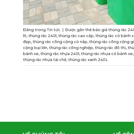
Đăng trong
Tin tức
|
Được gắn thẻ
báo giá thùng rác 24
lít
,
thùng rác 240l
,
thùng rác cao cấp
,
thùng rác có bánh 
đẹp
,
thùng rác công cộng có nắp
,
thùng rác công cộng gi
cộng loại lớn
,
thùng rác công nghiệp
,
thùng rác đô thị
,
thù
bánh xe
,
thùng rác nhựa 240l
,
thùng rác nhựa có bánh xe
thùng rác nhựa tái chế
,
thùng rác xanh 240L