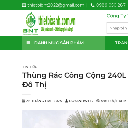
Bỏ
thietbibnt2022@gmail.com
0989 050 287
qua
Công Ty 
nội
dung
Tìm
kiếm:
DANH MỤC SẢN PHẨM
TRAN
TIN TỨC
Thùng Rác Công Cộng 240L 
Đô Thị
28 THÁNG HAI, 2025
-
DUYANHWEB
-
596 LƯỢT XEM