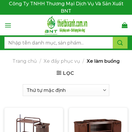
Bỏ
Công Ty TNHH Thương Mại Dịch Vụ Và Sản Xuất
qua
BNT
nội
dung
Tìm
kiếm:
Trang chủ
/
Xe đẩy phục vụ
/
Xe làm buồng
LỌC