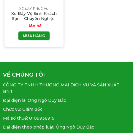
XE ĐẨY PHỤC VỤ
Xe Đẩy Vệ Sinh Khách
Sạn – Chuyên Nghiệp,
Hiệu Quả, Giá Tốt
Liên hệ
MUA HÀNG
VỀ CHÚNG TÔI
CÔNG TY TNHH THƯƠNG MẠI DỊCH VỤ VÀ SẢN XUẤT
BNT
Đại diện là: Ông Ngô Duy Bắc
Chức vụ: Giám đốc
Mã số thuế: 0109938919
Đại diện theo pháp luật: Ông Ngô Duy Bắc