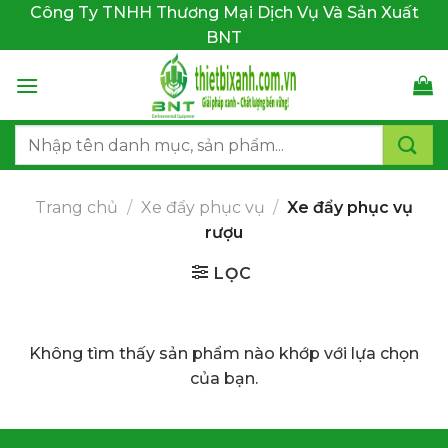
Bỏ
Công Ty TNHH Thương Mại Dịch Vụ Và Sản Xuất
qua
BNT
nội
dung
Tìm
kiếm:
Trang chủ
/
Xe đẩy phục vụ
/
Xe đẩy phục vụ
rượu
LỌC
Không tìm thấy sản phẩm nào khớp với lựa chọn
của bạn.