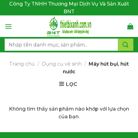
Bỏ
Công Ty TNHH Thương Mại Dịch Vụ Và Sản Xuất
qua
BNT
nội
dung
Tìm
kiếm:
Trang chủ
/
Dụng cụ vệ sinh
/
Máy hút bụi, hút
nước
LỌC
Không tìm thấy sản phẩm nào khớp với lựa chọn
của bạn.