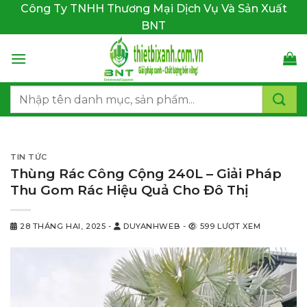
Bỏ
Công Ty TNHH Thương Mại Dịch Vụ Và Sản Xuất
qua
BNT
nội
dung
Tìm
kiếm:
TIN TỨC
Thùng Rác Công Cộng 240L – Giải Pháp
Thu Gom Rác Hiệu Quả Cho Đô Thị
28 THÁNG HAI, 2025
-
DUYANHWEB
-
599 LƯỢT XEM