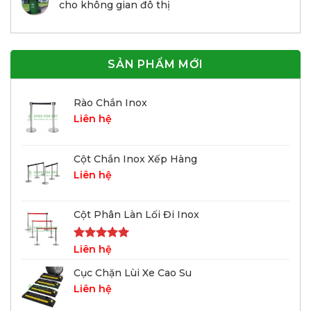
cho không gian đô thị
SẢN PHẨM MỚI
Rào Chắn Inox
Liên hệ
Cột Chắn Inox Xếp Hàng
Liên hệ
Cột Phân Làn Lối Đi Inox
Được xếp
Liên hệ
hạng
5.00
5 sao
Cục Chặn Lùi Xe Cao Su
Liên hệ