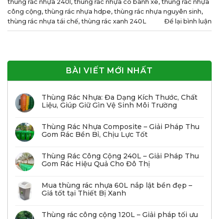
thùng rác nhựa 240l
,
thùng rác nhựa có bánh xe
,
thùng rác nhựa
công cộng
,
thùng rác nhựa hdpe
,
thùng rác nhựa nguyên sinh
,
thùng rác nhựa tái chế
,
thùng rác xanh 240L
Để lại bình luận
BÀI VIẾT MỚI NHẤT
Thùng Rác Nhựa: Đa Dạng Kích Thước, Chất
Liệu, Giúp Giữ Gìn Vệ Sinh Môi Trường
Thùng Rác Nhựa Composite – Giải Pháp Thu
Gom Rác Bền Bỉ, Chịu Lực Tốt
Thùng Rác Công Cộng 240L – Giải Pháp Thu
Gom Rác Hiệu Quả Cho Đô Thị
Mua thùng rác nhựa 60L nắp lật bền đẹp –
Giá tốt tại Thiết Bị Xanh
Thùng rác công cộng 120L – Giải pháp tối ưu