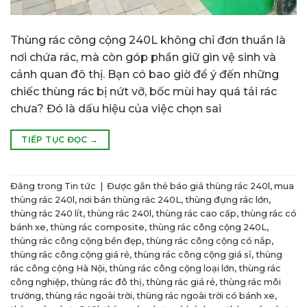
Thùng rác công cộng 240L không chỉ đơn thuần là
nơi chứa rác, mà còn góp phần giữ gìn vệ sinh và
cảnh quan đô thị. Bạn có bao giờ để ý đến những
chiếc thùng rác bị nứt vỡ, bốc mùi hay quá tải rác
chưa? Đó là dấu hiệu của việc chọn sai
TIẾP TỤC ĐỌC
→
Đăng trong
Tin tức
|
Được gắn thẻ
báo giá thùng rác 240l
,
mua
thùng rác 240l
,
nơi bán thùng rác 240L
,
thùng đựng rác lớn
,
thùng rác 240 lít
,
thùng rác 240l
,
thùng rác cao cấp
,
thùng rác có
bánh xe
,
thùng rác composite
,
thùng rác công cộng 240L
,
thùng rác công cộng bền đẹp
,
thùng rác công cộng có nắp
,
thùng rác công cộng giá rẻ
,
thùng rác công cộng giá sỉ
,
thùng
rác công cộng Hà Nội
,
thùng rác công cộng loại lớn
,
thùng rác
công nghiệp
,
thùng rác đô thị
,
thùng rác giá rẻ
,
thùng rác môi
trường
,
thùng rác ngoài trời
,
thùng rác ngoài trời có bánh xe
,