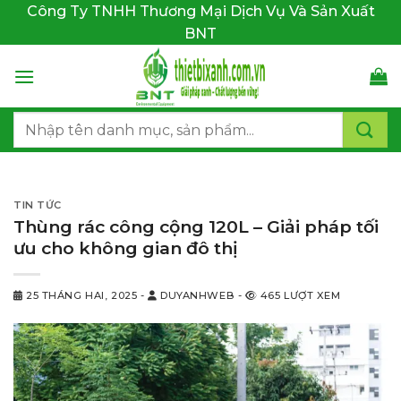
Bỏ
Công Ty TNHH Thương Mại Dịch Vụ Và Sản Xuất
qua
BNT
nội
dung
Tìm
kiếm:
TIN TỨC
Thùng rác công cộng 120L – Giải pháp tối
ưu cho không gian đô thị
25 THÁNG HAI, 2025
-
DUYANHWEB
-
465 LƯỢT XEM