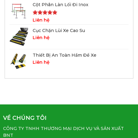
Cột Phân Làn Lối Đi Inox
Được xếp
Liên hệ
hạng
5.00
5 sao
Cục Chặn Lùi Xe Cao Su
Liên hệ
Thiết Bị An Toàn Hầm Để Xe
Liên hệ
VỀ CHÚNG TÔI
CÔNG TY TNHH THƯƠNG MẠI DỊCH VỤ VÀ SẢN XUẤT
BNT