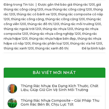
Đăng trong
Tin tức
|
Được gắn thẻ
báo giá thùng rác 120l
,
giá
thùng rác công cộng 120l
,
mua thùng rác công cộng 120l
,
thùng
rác 120l
,
thùng rác có bánh xe 120l
,
thùng rác composite có nắp
120l
,
thùng rác công cộng
,
thùng rác công cộng 120l
,
thùng rác
công viên 120l
,
thùng rác đô thị 120l
,
thùng rác môi trường 120l
,
thùng rác ngoài trời 120l
,
thùng rác nhựa 120l
,
thùng rác nhựa
composite 120l
,
thùng rác nhựa công nghiệp 120l
,
thùng rác
nhựa hdpe 120l
,
thùng rác nhựa hdpe bền đẹp
,
thùng rác nhựa
hdpe có nắp 120l
,
thùng rác phân loại 120l
,
thùng rác vỉa hè 120l
,
thùng rác xanh 120l
,
thùng rác xanh đô thị
Để lại bình luận
BÀI VIẾT MỚI NHẤT
Thùng Rác Nhựa: Đa Dạng Kích Thước, Chất
Liệu, Giúp Giữ Gìn Vệ Sinh Môi Trường
Thùng Rác Nhựa Composite – Giải Pháp Thu
Gom Rác Bền Bỉ, Chịu Lực Tốt