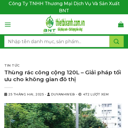
Bỏ
Công Ty TNHH Thương Mại Dịch Vụ Và Sản Xuất
qua
BNT
nội
dung
Tìm
kiếm:
TIN TỨC
Thùng rác công cộng 120L – Giải pháp tối
ưu cho không gian đô thị
25 THÁNG HAI, 2025
-
DUYANHWEB
-
472 LƯỢT XEM