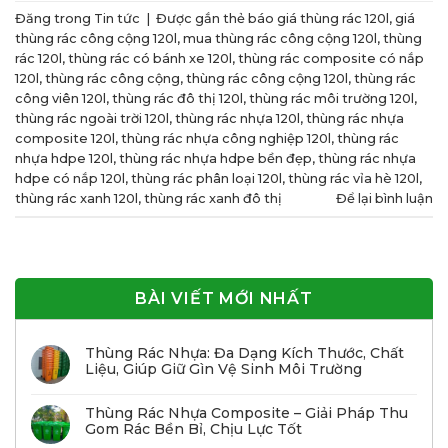
Đăng trong
Tin tức
|
Được gắn thẻ
báo giá thùng rác 120l
,
giá
thùng rác công cộng 120l
,
mua thùng rác công cộng 120l
,
thùng
rác 120l
,
thùng rác có bánh xe 120l
,
thùng rác composite có nắp
120l
,
thùng rác công cộng
,
thùng rác công cộng 120l
,
thùng rác
công viên 120l
,
thùng rác đô thị 120l
,
thùng rác môi trường 120l
,
thùng rác ngoài trời 120l
,
thùng rác nhựa 120l
,
thùng rác nhựa
composite 120l
,
thùng rác nhựa công nghiệp 120l
,
thùng rác
nhựa hdpe 120l
,
thùng rác nhựa hdpe bền đẹp
,
thùng rác nhựa
hdpe có nắp 120l
,
thùng rác phân loại 120l
,
thùng rác vỉa hè 120l
,
thùng rác xanh 120l
,
thùng rác xanh đô thị
Để lại bình luận
BÀI VIẾT MỚI NHẤT
Thùng Rác Nhựa: Đa Dạng Kích Thước, Chất
Liệu, Giúp Giữ Gìn Vệ Sinh Môi Trường
Thùng Rác Nhựa Composite – Giải Pháp Thu
Gom Rác Bền Bỉ, Chịu Lực Tốt