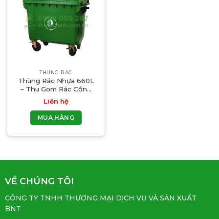
THÙNG RÁC
Thùng Rác Nhựa 660L
– Thu Gom Rác Công
Suất Lớn
Liên hệ
MUA HÀNG
VỀ CHÚNG TÔI
CÔNG TY TNHH THƯƠNG MẠI DỊCH VỤ VÀ SẢN XUẤT
BNT