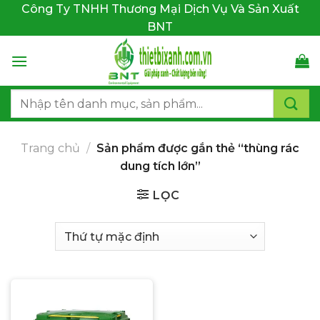
Bỏ
Công Ty TNHH Thương Mại Dịch Vụ Và Sản Xuất
qua
BNT
nội
dung
Tìm
kiếm:
Trang chủ
/
Sản phẩm được gắn thẻ “thùng rác
dung tích lớn”
LỌC