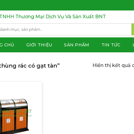
TNHH Thương Mại Dịch Vụ Và Sản Xuất BNT
G CHỦ
GIỚI THIỆU
SẢN PHẨM
TIN TỨC
hùng rác có gạt tàn”
Hiển thị kết quả 