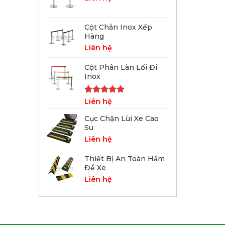
Cột Chắn Inox Xếp
Hàng
Liên hệ
Cột Phân Làn Lối Đi
Inox
Được xếp
Liên hệ
hạng
5.00
5 sao
Cục Chặn Lùi Xe Cao
Su
Liên hệ
Thiết Bị An Toàn Hầm
Để Xe
Liên hệ