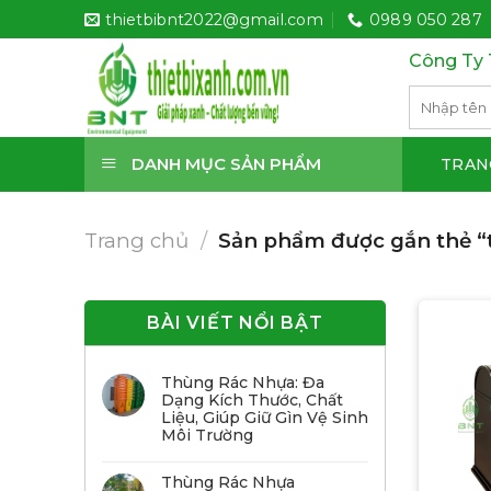
Bỏ
thietbibnt2022@gmail.com
0989 050 287
qua
Công Ty 
nội
dung
Tìm
kiếm:
DANH MỤC SẢN PHẨM
TRAN
Trang chủ
/
Sản phẩm được gắn thẻ “t
BÀI VIẾT NỔI BẬT
Thùng Rác Nhựa: Đa
Dạng Kích Thước, Chất
Liệu, Giúp Giữ Gìn Vệ Sinh
Môi Trường
Thùng Rác Nhựa