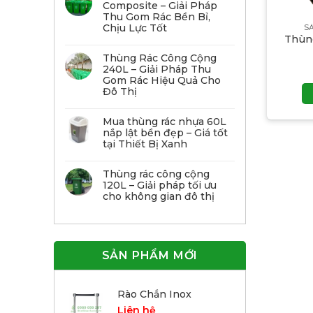
Composite – Giải Pháp
Thu Gom Rác Bền Bỉ,
Chịu Lực Tốt
S
Thùn
Thùng Rác Công Cộng
240L – Giải Pháp Thu
Gom Rác Hiệu Quả Cho
Đô Thị
Mua thùng rác nhựa 60L
nắp lật bền đẹp – Giá tốt
tại Thiết Bị Xanh
Thùng rác công cộng
120L – Giải pháp tối ưu
cho không gian đô thị
SẢN PHẨM MỚI
Rào Chắn Inox
Liên hệ