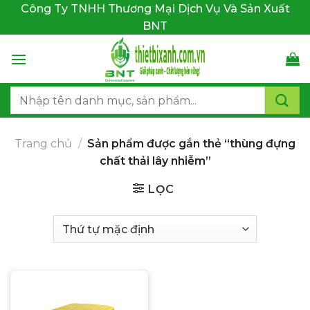
Bỏ
Công Ty TNHH Thương Mại Dịch Vụ Và Sản Xuất
qua
BNT
nội
dung
Tìm
kiếm:
Trang chủ
/
Sản phẩm được gắn thẻ “thùng đựng
chất thải lây nhiễm”
LỌC