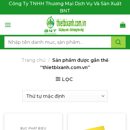
Bỏ
Công Ty TNHH Thương Mại Dịch Vụ Và Sản Xuất
qua
BNT
nội
dung
Tìm
kiếm:
Trang chủ
/
Sản phẩm được gắn thẻ
“thietbixanh.com.vn”
LỌC
BỤC PHÁT BIỂU