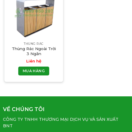
THÙNG RÁC
Thùng Rác Ngoài Trời
3 Ngăn
Liên hệ
MUA HÀNG
VỀ CHÚNG TÔI
CÔNG TY TNHH THƯƠNG MẠI DỊCH VỤ VÀ SẢN XUẤT
BNT