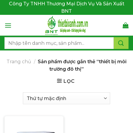
Bỏ
Công Ty TNHH Thương Mại Dịch Vụ Và Sản Xuất
qua
BNT
nội
dung
Tìm
kiếm:
Trang chủ
/
Sản phẩm được gắn thẻ “thiết bị môi
trường đô thị”
LỌC