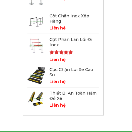
Cột Chắn Inox Xếp
Hàng
Liên hệ
Cột Phân Làn Lối Đi
Inox
Được xếp
Liên hệ
hạng
5.00
5 sao
Cục Chặn Lùi Xe Cao
Su
Liên hệ
Thiết Bị An Toàn Hầm
Để Xe
Liên hệ