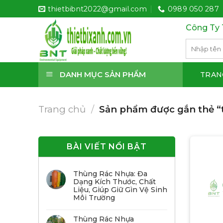
Bỏ
thietbibnt2022@gmail.com
0989 050 287
qua
Công Ty 
nội
dung
Tìm
kiếm:
DANH MỤC SẢN PHẨM
TRAN
Trang chủ
/
Sản phẩm được gắn thẻ “th
BÀI VIẾT NỔI BẬT
Thùng Rác Nhựa: Đa
Dạng Kích Thước, Chất
Liệu, Giúp Giữ Gìn Vệ Sinh
Môi Trường
Thùng Rác Nhựa