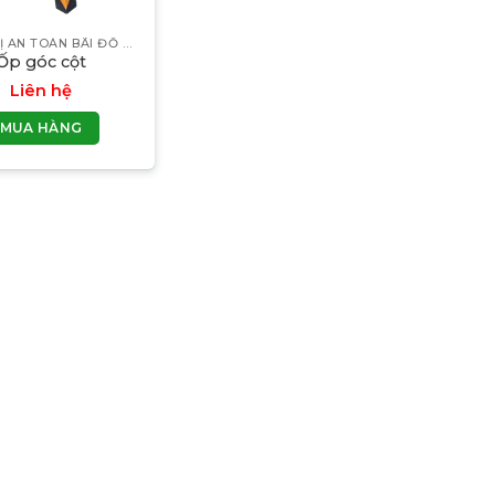
THIẾT BỊ AN TOÀN BÃI ĐỖ XE
Ốp góc cột
Liên hệ
MUA HÀNG