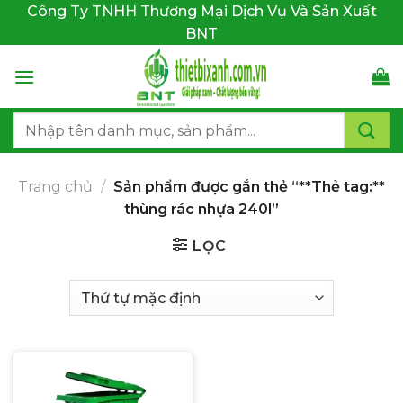
Bỏ
Công Ty TNHH Thương Mại Dịch Vụ Và Sản Xuất
qua
BNT
nội
dung
Tìm
kiếm:
Trang chủ
/
Sản phẩm được gắn thẻ “**Thẻ tag:**
thùng rác nhựa 240l”
LỌC