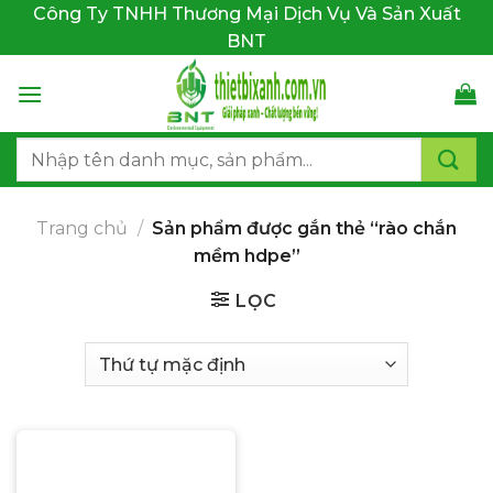
Bỏ
Công Ty TNHH Thương Mại Dịch Vụ Và Sản Xuất
qua
BNT
nội
dung
Tìm
kiếm:
Trang chủ
/
Sản phẩm được gắn thẻ “rào chắn
mềm hdpe”
LỌC