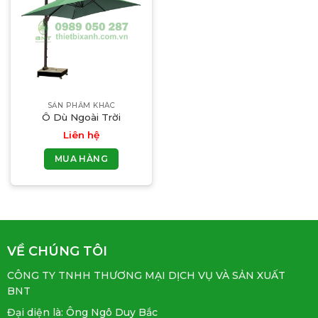
SẢN PHẨM KHÁC
Ô Dù Ngoài Trời
Liên hệ
MUA HÀNG
VỀ CHÚNG TÔI
CÔNG TY TNHH THƯƠNG MẠI DỊCH VỤ VÀ SẢN XUẤT
BNT
Đại diện là: Ông Ngô Duy Bắc