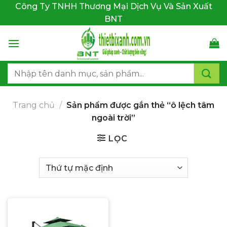
Bỏ
Công Ty TNHH Thương Mại Dịch Vụ Và Sản Xuất
qua
BNT
nội
dung
Tìm
kiếm:
Trang chủ
/
Sản phẩm được gắn thẻ “ô lệch tâm
ngoài trời”
LỌC