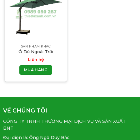
SẢN PHẨM KHÁC
Ô Dù Ngoài Trời
Liên hệ
MUA HÀNG
VỀ CHÚNG TÔI
CÔNG TY TNHH THƯƠNG MẠI DỊCH VỤ VÀ SẢN XUẤT
BNT
Đại diện là: Ông Ngô Duy Bắc