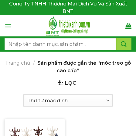
Bỏ
Công Ty TNHH Thương Mại Dịch Vụ Và Sản Xuất
qua
BNT
nội
dung
Tìm
kiếm:
Trang chủ
/
Sản phẩm được gắn thẻ “móc treo gỗ
cao cấp”
LỌC