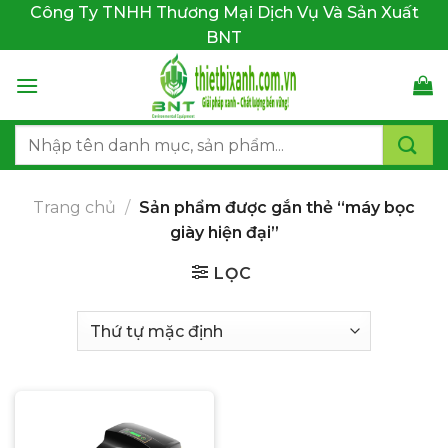
Bỏ
Công Ty TNHH Thương Mại Dịch Vụ Và Sản Xuất
qua
BNT
nội
dung
Tìm
kiếm:
Trang chủ
/
Sản phẩm được gắn thẻ “máy bọc
giày hiện đại”
LỌC