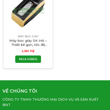
MÁY BỌC GIÀY
Máy bọc giày SK-HA –
Thiết kế gọn, tốc độ
nhanh, dùng cực tiện
Liên hệ
MUA HÀNG
VỀ CHÚNG TÔI
CÔNG TY TNHH THƯƠNG MẠI DỊCH VỤ VÀ SẢN XUẤT
BNT