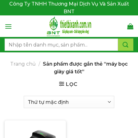
Bỏ
Công Ty TNHH Thương Mại Dịch Vụ Và Sản Xuất
qua
BNT
nội
dung
Tìm
kiếm:
Trang chủ
/
Sản phẩm được gắn thẻ “máy bọc
giày giá tốt”
LỌC