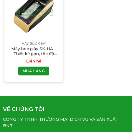
MÁY BỌC GIÀY
Máy bọc giày SK-HA –
Thiết kế gọn, tốc độ
nhanh, dùng cực tiện
Liên hệ
MUA HÀNG
VỀ CHÚNG TÔI
CÔNG TY TNHH THƯƠNG MẠI DỊCH VỤ VÀ SẢN XUẤT
BNT