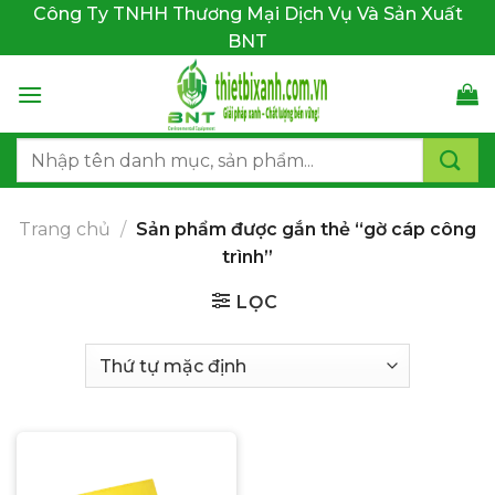
Bỏ
Công Ty TNHH Thương Mại Dịch Vụ Và Sản Xuất
qua
BNT
nội
dung
Tìm
kiếm:
Trang chủ
/
Sản phẩm được gắn thẻ “gờ cáp công
trình”
LỌC