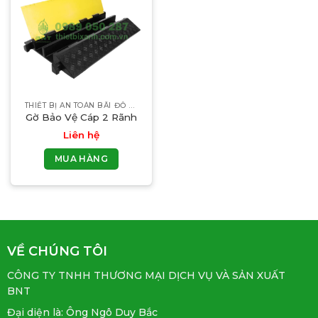
THIẾT BỊ AN TOÀN BÃI ĐỖ XE
Gờ Bảo Vệ Cáp 2 Rãnh
Liên hệ
MUA HÀNG
VỀ CHÚNG TÔI
CÔNG TY TNHH THƯƠNG MẠI DỊCH VỤ VÀ SẢN XUẤT
BNT
Đại diện là: Ông Ngô Duy Bắc