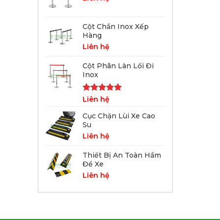
Cột Chắn Inox Xếp
Hàng
Liên hệ
Cột Phân Làn Lối Đi
Inox
Được xếp
Liên hệ
hạng
5.00
5 sao
Cục Chặn Lùi Xe Cao
Su
Liên hệ
Thiết Bị An Toàn Hầm
Để Xe
Liên hệ