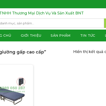
TNHH Thương Mại Dịch Vụ Và Sản Xuất BNT
G CHỦ
GIỚI THIỆU
SẢN PHẨM
TIN TỨC
giường gấp cao cấp”
Hiển thị kết quả 