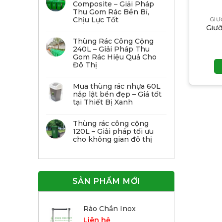
Composite – Giải Pháp
Thu Gom Rác Bền Bỉ,
Chịu Lực Tốt
GIƯ
Giư
Thùng Rác Công Cộng
240L – Giải Pháp Thu
Gom Rác Hiệu Quả Cho
Đô Thị
Mua thùng rác nhựa 60L
nắp lật bền đẹp – Giá tốt
tại Thiết Bị Xanh
Thùng rác công cộng
120L – Giải pháp tối ưu
cho không gian đô thị
SẢN PHẨM MỚI
Rào Chắn Inox
Liên hệ