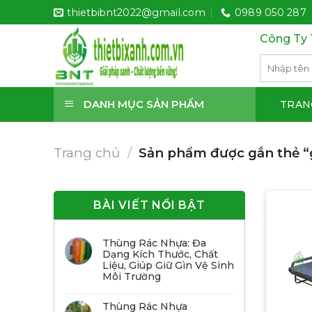
Bỏ
thietbibnt2022@gmail.com
0989 050 287
qua
Công Ty 
nội
dung
Tìm
kiếm:
DANH MỤC SẢN PHẨM
TRAN
Trang chủ
/
Sản phẩm được gắn thẻ “
BÀI VIẾT NỔI BẬT
Thùng Rác Nhựa: Đa
Dạng Kích Thước, Chất
Liệu, Giúp Giữ Gìn Vệ Sinh
Môi Trường
Thùng Rác Nhựa