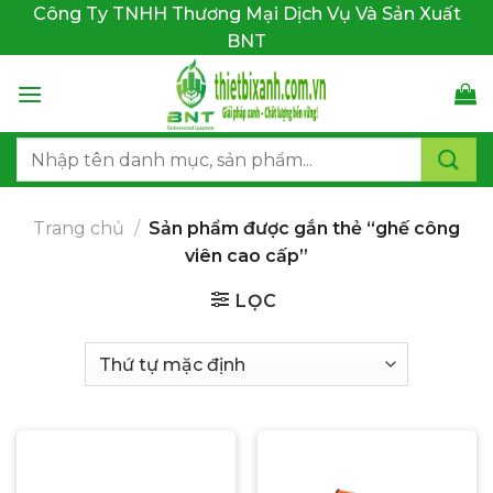
Bỏ
Công Ty TNHH Thương Mại Dịch Vụ Và Sản Xuất
qua
BNT
nội
dung
Tìm
kiếm:
Trang chủ
/
Sản phẩm được gắn thẻ “ghế công
viên cao cấp”
LỌC