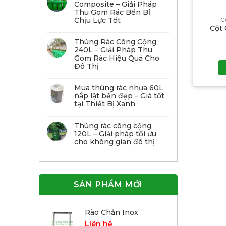
Composite – Giải Pháp
Thu Gom Rác Bền Bỉ,
Chịu Lực Tốt
C
Cột
Thùng Rác Công Cộng
240L – Giải Pháp Thu
Gom Rác Hiệu Quả Cho
Đô Thị
Mua thùng rác nhựa 60L
nắp lật bền đẹp – Giá tốt
tại Thiết Bị Xanh
Thùng rác công cộng
120L – Giải pháp tối ưu
cho không gian đô thị
SẢN PHẨM MỚI
Rào Chắn Inox
Liên hệ