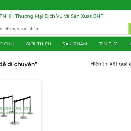
TNHH Thương Mại Dịch Vụ Và Sản Xuất BNT
G CHỦ
GIỚI THIỆU
SẢN PHẨM
TIN TỨC
dễ di chuyển”
Hiển thị kết quả 