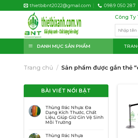
Bỏ
thietbibnt2022@gmail.com
0989 050 287
qua
Công Ty 
nội
dung
Tìm
kiếm:
DANH MỤC SẢN PHẨM
TRAN
Trang chủ
/
Sản phẩm được gắn thẻ “
BÀI VIẾT NỔI BẬT
Thùng Rác Nhựa: Đa
Dạng Kích Thước, Chất
Liệu, Giúp Giữ Gìn Vệ Sinh
Môi Trường
Thùng Rác Nhựa