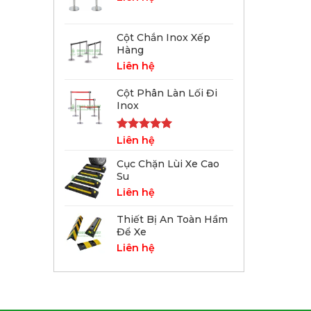
Cột Chắn Inox Xếp
Hàng
Liên hệ
Cột Phân Làn Lối Đi
Inox
Được xếp
Liên hệ
hạng
5.00
5 sao
Cục Chặn Lùi Xe Cao
Su
Liên hệ
Thiết Bị An Toàn Hầm
Để Xe
Liên hệ