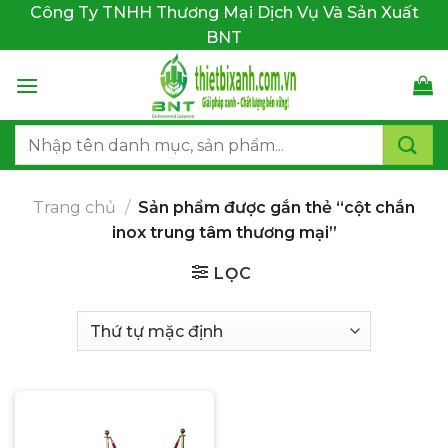
Bỏ
Công Ty TNHH Thương Mại Dịch Vụ Và Sản Xuất
qua
BNT
nội
dung
Tìm
kiếm:
Trang chủ
/
Sản phẩm được gắn thẻ “cột chắn
inox trung tâm thương mại”
LỌC