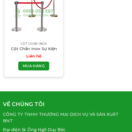
CỘT CHẮN INOX
Cột Chắn Inox Sự Kiện
Liên hệ
MUA HÀNG
VỀ CHÚNG TÔI
CÔNG TY TNHH THƯƠNG MẠI DỊCH VỤ VÀ SẢN XUẤT
BNT
Đại diện là: Ông Ngô Duy Bắc