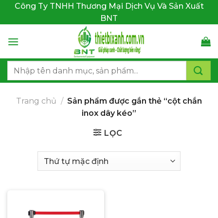
Bỏ
Công Ty TNHH Thương Mại Dịch Vụ Và Sản Xuất
qua
BNT
nội
dung
Tìm
kiếm:
Trang chủ
/
Sản phẩm được gắn thẻ “cột chắn
inox dây kéo”
LỌC