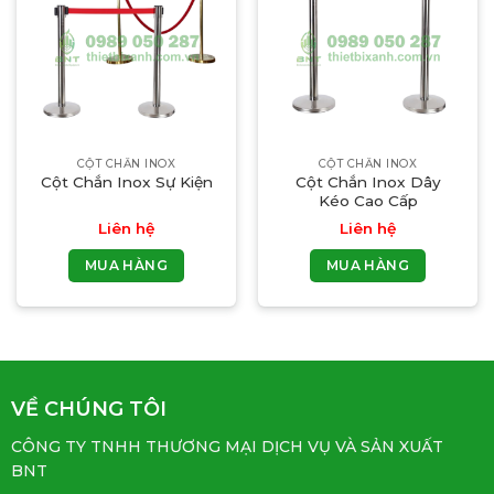
CỘT CHẮN INOX
CỘT CHẮN INOX
Cột Chắn Inox Sự Kiện
Cột Chắn Inox Dây
Kéo Cao Cấp
Liên hệ
Liên hệ
MUA HÀNG
MUA HÀNG
VỀ CHÚNG TÔI
CÔNG TY TNHH THƯƠNG MẠI DỊCH VỤ VÀ SẢN XUẤT
BNT