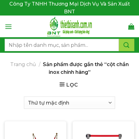
Bỏ
Công Ty TNHH Thương Mại Dịch Vụ Và Sản Xuất
qua
BNT
nội
dung
Tìm
kiếm:
Trang chủ
/
Sản phẩm được gắn thẻ “cột chắn
inox chính hãng”
LỌC