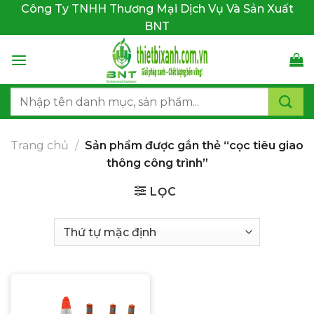
Bỏ
Công Ty TNHH Thương Mại Dịch Vụ Và Sản Xuất
qua
BNT
nội
dung
Tìm
kiếm:
Trang chủ
/
Sản phẩm được gắn thẻ “cọc tiêu giao
thông công trình”
LỌC