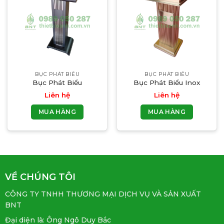
BỤC PHÁT BIỂU
BỤC PHÁT BIỂU
Bục Phát Biểu
Bục Phát Biểu Inox
Liên hệ
Liên hệ
MUA HÀNG
MUA HÀNG
VỀ CHÚNG TÔI
CÔNG TY TNHH THƯƠNG MẠI DỊCH VỤ VÀ SẢN XUẤT
BNT
Đại diện là: Ông Ngô Duy Bắc