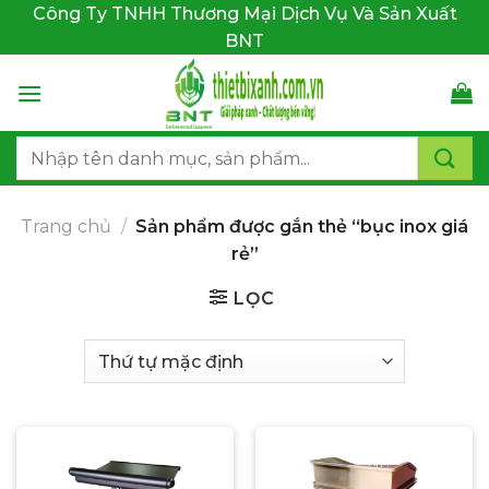
Bỏ
Công Ty TNHH Thương Mại Dịch Vụ Và Sản Xuất
qua
BNT
nội
dung
Tìm
kiếm:
Trang chủ
/
Sản phẩm được gắn thẻ “bục inox giá
rẻ”
LỌC