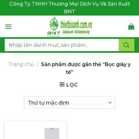
Bỏ
Công Ty TNHH Thương Mại Dịch Vụ Và Sản Xuất
qua
BNT
nội
dung
Tìm
kiếm:
Trang chủ
/
Sản phẩm được gắn thẻ “Bọc giày y
tế”
LỌC