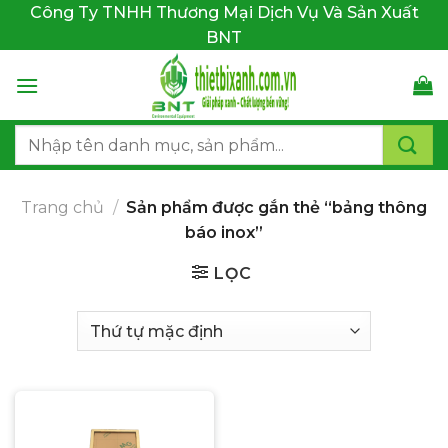
Bỏ
Công Ty TNHH Thương Mại Dịch Vụ Và Sản Xuất
qua
BNT
nội
dung
Tìm
kiếm:
Trang chủ
/
Sản phẩm được gắn thẻ “bảng thông
báo inox”
LỌC