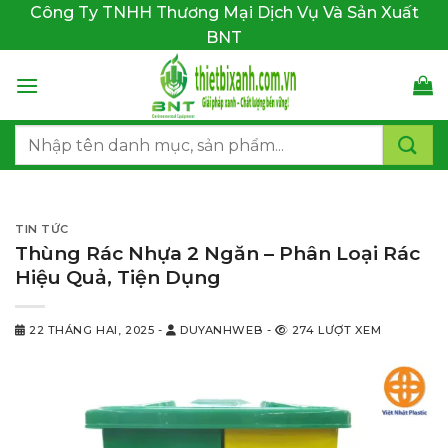
Bỏ
Công Ty TNHH Thương Mại Dịch Vụ Và Sản Xuất
qua
BNT
nội
dung
Tìm
kiếm:
TIN TỨC
Thùng Rác Nhựa 2 Ngăn – Phân Loại Rác
Hiệu Quả, Tiện Dụng
22 THÁNG HAI, 2025
-
DUYANHWEB
-
274 LƯỢT XEM