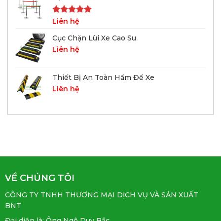
Được xếp
Liên hệ
hạng
5.00
5 sao
Cục Chặn Lùi Xe Cao Su
Liên hệ
Thiết Bị An Toàn Hầm Để Xe
Liên hệ
VỀ CHÚNG TÔI
CÔNG TY TNHH THƯƠNG MẠI DỊCH VỤ VÀ SẢN XUẤT
BNT
Đại diện là: Ông Ngô Duy Bắc