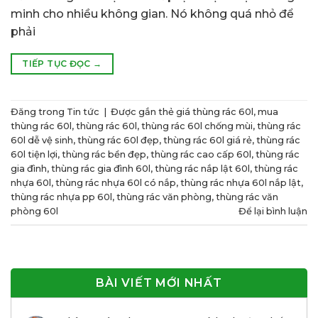
minh cho nhiều không gian. Nó không quá nhỏ để
phải
TIẾP TỤC ĐỌC
→
Đăng trong
Tin tức
|
Được gắn thẻ
giá thùng rác 60l
,
mua
thùng rác 60l
,
thùng rác 60l
,
thùng rác 60l chống mùi
,
thùng rác
60l dễ vệ sinh
,
thùng rác 60l đẹp
,
thùng rác 60l giá rẻ
,
thùng rác
60l tiện lợi
,
thùng rác bền đẹp
,
thùng rác cao cấp 60l
,
thùng rác
gia đình
,
thùng rác gia đình 60l
,
thùng rác nắp lật 60l
,
thùng rác
nhựa 60l
,
thùng rác nhựa 60l có nắp
,
thùng rác nhựa 60l nắp lật
,
thùng rác nhựa pp 60l
,
thùng rác văn phòng
,
thùng rác văn
phòng 60l
Để lại bình luận
BÀI VIẾT MỚI NHẤT