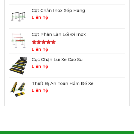
Cột Chắn Inox Xếp Hàng
Liên hệ
Cột Phân Làn Lối Đi Inox
Được xếp
Liên hệ
hạng
5.00
5 sao
Cục Chặn Lùi Xe Cao Su
Liên hệ
Thiết Bị An Toàn Hầm Để Xe
Liên hệ