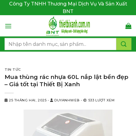
Bỏ
Công Ty TNHH Thương Mại Dịch Vụ Và Sản Xuất
qua
BNT
nội
dung
Tìm
kiếm:
TIN TỨC
Mua thùng rác nhựa 60L nắp lật bền đẹp
– Giá tốt tại Thiết Bị Xanh
25 THÁNG HAI, 2025
-
DUYANHWEB
-
533 LƯỢT XEM