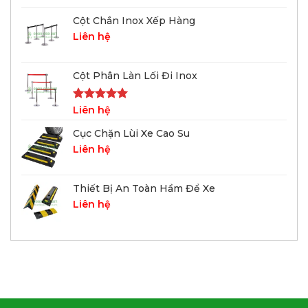
Cột Chắn Inox Xếp Hàng
Liên hệ
Cột Phân Làn Lối Đi Inox
Được xếp
Liên hệ
hạng
5.00
5 sao
Cục Chặn Lùi Xe Cao Su
Liên hệ
Thiết Bị An Toàn Hầm Để Xe
Liên hệ