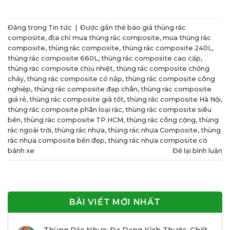
Đăng trong
Tin tức
|
Được gắn thẻ
báo giá thùng rác
composite
,
địa chỉ mua thùng rác composite
,
mua thùng rác
composite
,
thùng rác composite
,
thùng rác composite 240L
,
thùng rác composite 660L
,
thùng rác composite cao cấp
,
thùng rác composite chịu nhiệt
,
thùng rác composite chống
cháy
,
thùng rác composite có nắp
,
thùng rác composite công
nghiệp
,
thùng rác composite đạp chân
,
thùng rác composite
giá rẻ
,
thùng rác composite giá tốt
,
thùng rác composite Hà Nội
,
thùng rác composite phân loại rác
,
thùng rác composite siêu
bền
,
thùng rác composite TP.HCM
,
thùng rác công cộng
,
thùng
rác ngoài trời
,
thùng rác nhựa
,
thùng rác nhựa Composite
,
thùng
rác nhựa composite bền đẹp
,
thùng rác nhựa composite có
bánh xe
Để lại bình luận
BÀI VIẾT MỚI NHẤT