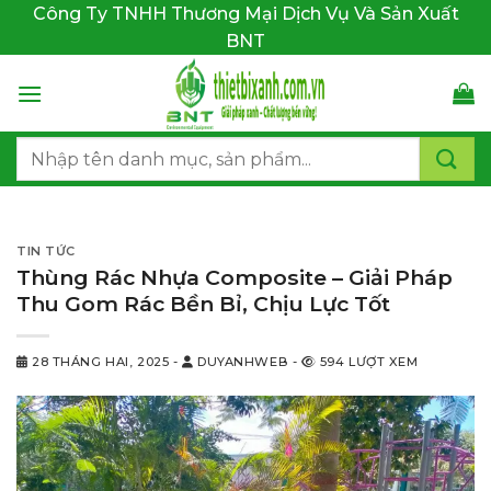
Bỏ
Công Ty TNHH Thương Mại Dịch Vụ Và Sản Xuất
qua
BNT
nội
dung
Tìm
kiếm:
TIN TỨC
Thùng Rác Nhựa Composite – Giải Pháp
Thu Gom Rác Bền Bỉ, Chịu Lực Tốt
28 THÁNG HAI, 2025
-
DUYANHWEB
-
594 LƯỢT XEM