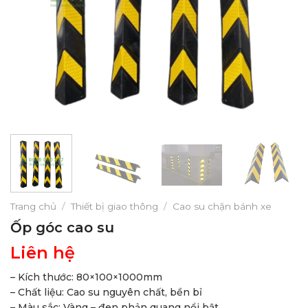
Trang chủ
/
Thiết bị giao thông
/
Cao su chặn bánh xe
Ốp góc cao su
Liên hệ
– Kích thước: 80×100×1000mm
– Chất liệu: Cao su nguyên chất, bền bỉ
– Màu sắc: Vàng – đen phản quang nổi bật