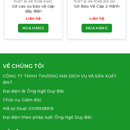
THIẾT BỊ AN TOÀN KHÁC
THIẾT BỊ AN TOÀN BÃI ĐỖ XE
Gờ cao su bảo vệ cáp
Gờ Bảo Vệ Cáp 2 Rãnh
dây điện
Liên hệ
Liên hệ
MUA HÀNG
MUA HÀNG
VỀ CHÚNG TÔI
CÔNG TY TNHH THƯƠNG MẠI DỊCH VỤ VÀ SẢN XUẤT
BNT
Đại diện là: Ông Ngô Duy Bắc
Chức vụ: Giám đốc
Mã số thuế: 0109938919
Đại diện theo pháp luật: Ông Ngô Duy Bắc