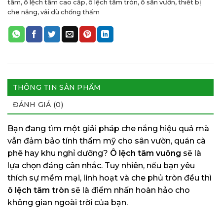
tâm
,
ô lệch tâm cao cấp
,
ô lệch tâm tròn
,
ô sân vườn
,
thiết bị
che nắng
,
vải dù chống thấm
THÔNG TIN SẢN PHẨM
ĐÁNH GIÁ (0)
Bạn đang tìm một giải pháp che nắng hiệu quả mà
vẫn đảm bảo tính thẩm mỹ cho sân vườn, quán cà
phê hay khu nghỉ dưỡng?
Ô lệch tâm vuông
sẽ là
lựa chọn đáng cân nhắc. Tuy nhiên, nếu bạn yêu
thích sự mềm mại, linh hoạt và che phủ tròn đều thì
ô lệch tâm tròn
sẽ là điểm nhấn hoàn hảo cho
không gian ngoài trời của bạn.