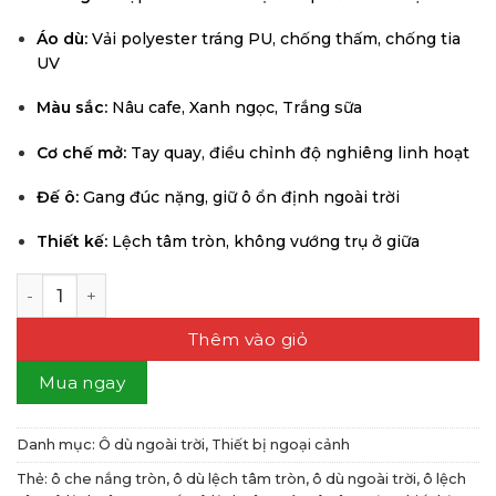
Áo dù:
Vải polyester tráng PU, chống thấm, chống tia
UV
Màu sắc:
Nâu cafe, Xanh ngọc, Trắng sữa
Cơ chế mở:
Tay quay, điều chỉnh độ nghiêng linh hoạt
Đế ô:
Gang đúc nặng, giữ ô ổn định ngoài trời
Thiết kế:
Lệch tâm tròn, không vướng trụ ở giữa
Ô Lệch Tâm Tròn số lượng
Thêm vào giỏ
Mua ngay
Danh mục:
Ô dù ngoài trời
,
Thiết bị ngoại cảnh
Thẻ:
ô che nắng tròn
,
ô dù lệch tâm tròn
,
ô dù ngoài trời
,
ô lệch