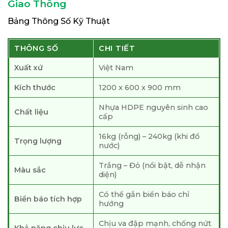
Giao Thông
Bảng Thông Số Kỹ Thuật
THÔNG SỐ
CHI TIẾT
Xuất xứ
Việt Nam
Kích thước
1200 x 600 x 900 mm
Nhựa HDPE nguyên sinh cao
Chất liệu
cấp
16kg (rỗng) – 240kg (khi đổ
Trọng lượng
nước)
Trắng – Đỏ (nổi bật, dễ nhận
Màu sắc
diện)
Có thể gắn biển báo chỉ
Biển báo tích hợp
hướng
Chịu va đập mạnh, chống nứt
Khả năng chịu lực