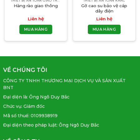
THIẾT BỊ AN TOÀN GIAO THÔNG
THIẾT BỊ AN TOÀN KHÁC
Hàng rào giao thông
Gờ cao su bảo vệ cáp
dây điện
Liên hệ
Liên hệ
MUA HÀNG
MUA HÀNG
VỀ CHÚNG TÔI
CÔNG TY TNHH THƯƠNG MẠI DỊCH VỤ VÀ SẢN XUẤT
BNT
Đại diện là: Ông Ngô Duy Bắc
Chức vụ: Giám đốc
Mã số thuế: 0109938919
Đại diện theo pháp luật: Ông Ngô Duy Bắc