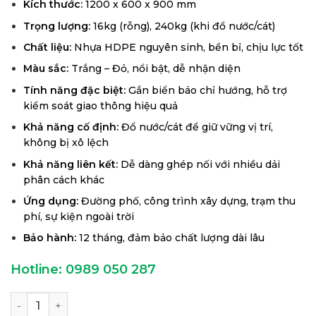
Kích thước:
1200 x 600 x 900 mm
Trọng lượng:
16kg (rỗng), 240kg (khi đổ nước/cát)
Chất liệu:
Nhựa HDPE nguyên sinh, bền bỉ, chịu lực tốt
Màu sắc:
Trắng – Đỏ, nổi bật, dễ nhận diện
Tính năng đặc biệt:
Gắn biển báo chỉ hướng, hỗ trợ
kiểm soát giao thông hiệu quả
Khả năng cố định:
Đổ nước/cát để giữ vững vị trí,
không bị xô lệch
Khả năng liên kết:
Dễ dàng ghép nối với nhiều dải
phân cách khác
Ứng dụng:
Đường phố, công trình xây dựng, trạm thu
phí, sự kiện ngoài trời
Bảo hành:
12 tháng, đảm bảo chất lượng dài lâu
Hotline:
0989 050 287
Dải Phân Cách Giao Thông số lượng